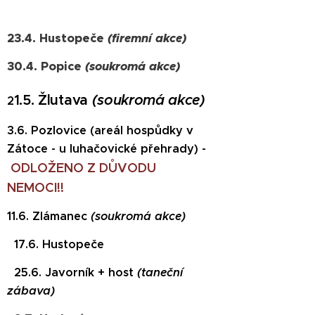
23.4. Hustopeče
(firemní akce)
30.4. Popice
(soukromá akce)
1.
5. Žlutava
(soukromá akce)
2
3.6. Pozlovice (areál hospůdky v
Zátoce - u luhačovické přehrady) -
ODLOŽENO Z DŮVODU
NEMOCI!!
11.6. Zlámanec
(soukromá
akce)
17.6. Hustopeče
25.6. Javorník + host
(taneční
zábava)