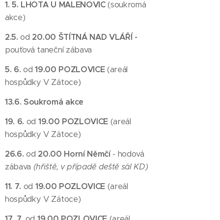
1. 5. LHOTA U MALENOVIC
(soukromá
akce)
2.5.
od
20.00 ŠTÍTNÁ NAD VLÁŘÍ -
pouťová taneční zábava
5. 6.
od
19.00 POZLOVICE
(areál
hospůdky V Zátoce)
13.6. Soukromá akce
19. 6.
od
19.00 POZLOVICE
(areál
hospůdky V Zátoce)
26.6.
od
20.00
Horní Němčí
- hodová
zábava
(hřiště, v případě deště sál KD)
11. 7.
od
19.00 POZLOVICE
(areál
hospůdky V Zátoce)
17. 7.
od
19.00 POZLOVICE
(areál