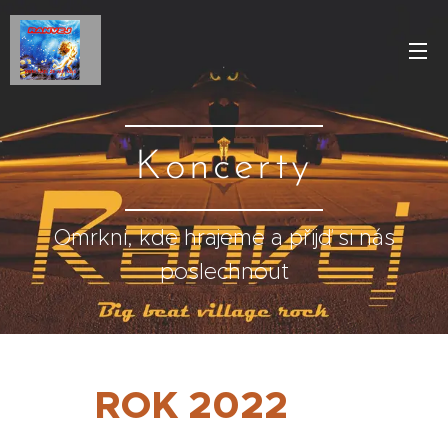
Koncerty
Omrkni, kde hrajeme a přijď si nás
poslechnout
ROK 2022