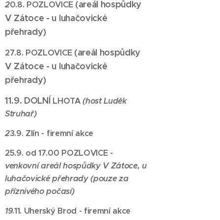
(areál hospůdky
2
0.8. POZLOVICE
V Zátoce - u luhačovické
přehrady)
(areál hospůdky
27.8. POZLOVICE
V Zátoce - u luhačovické
přehrady)
11.9. DOLNÍ
LHOTA
(host Luděk
Struhař)
2
3.9. Zlín - firemní akce
25.9. od 17.00 POZLOVICE
-
venkovní
areál hospůdky V Zátoce, u
luhačovické přehrady (pouze za
příznivého počasí)
19
.11. Uherský Brod - firemní akce