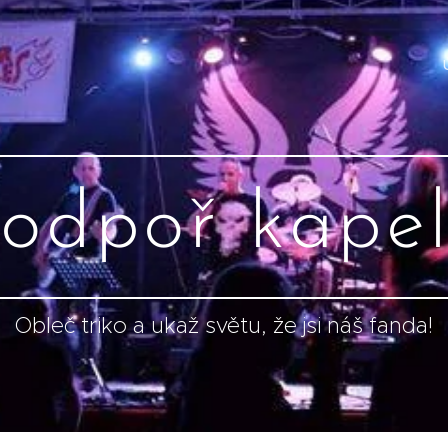
odpoř kape
Obleč triko a ukaž světu, že jsi náš fanda!