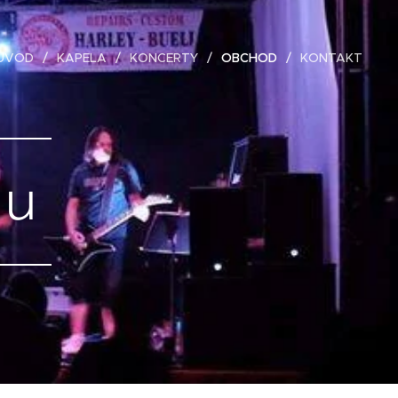
ÚVOD
KAPELA
KONCERTY
OBCHOD
KONTAKT
lu